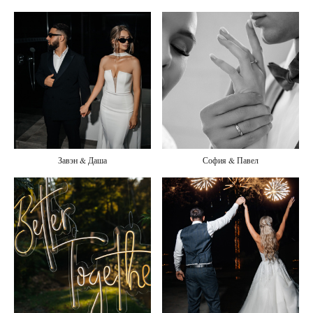
Завэн & Даша
София & Павел